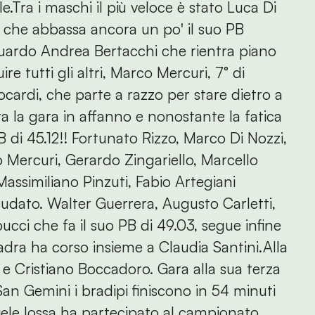
.Tra i maschi il più veloce è stato Luca Di
o che abbassa ancora un po' il suo PB
guardo Andrea Bertacchi che rientra piano
re tutti gli altri, Marco Mercuri, 7° di
ocardi, che parte a razzo per stare dietro a
a la gara in affanno e nonostante la fatica
PB di 45.12!! Fortunato Rizzo, Marco Di Nozzi,
o Mercuri, Gerardo Zingariello, Marcello
Massimiliano Pinzuti, Fabio Artegiani
udato. Walter Guerrera, Augusto Carletti,
ci che fa il suo PB di 49.03, segue infine
uadra ha corso insieme a Claudia Santini.Alla
 Cristiano Boccadoro. Gara alla sua terza
 San Gemini i bradipi finiscono in 54 minuti
iele Iossa ha partecipato al campionato