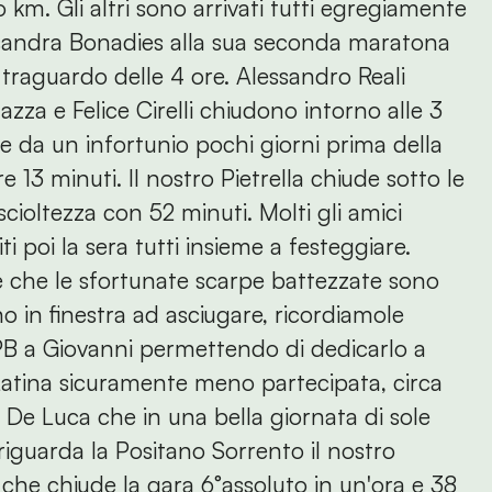
m. Gli altri sono arrivati tutti egregiamente
sandra Bonadies alla sua seconda maratona
 traguardo delle 4 ore. Alessandro Reali
zza e Felice Cirelli chiudono intorno alle 3
 da un infortunio pochi giorni prima della
13 minuti. Il nostro Pietrella chiude sotto le
scioltezza con 52 minuti. Molti gli amici
ti poi la sera tutti insieme a festeggiare.
re che le sfortunate scarpe battezzate sono
o in finestra ad asciugare, ricordiamole
PB a Giovanni permettendo di dedicarlo a
Latina sicuramente meno partecipata, circa
no De Luca che in una bella giornata di sole
riguarda la Positano Sorrento il nostro
 che chiude la gara 6°assoluto in un'ora e 38