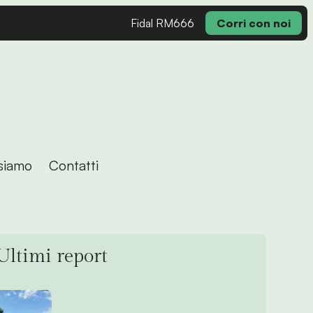
Fidal RM666
Corri con noi
siamo
Contatti
Ultimi report