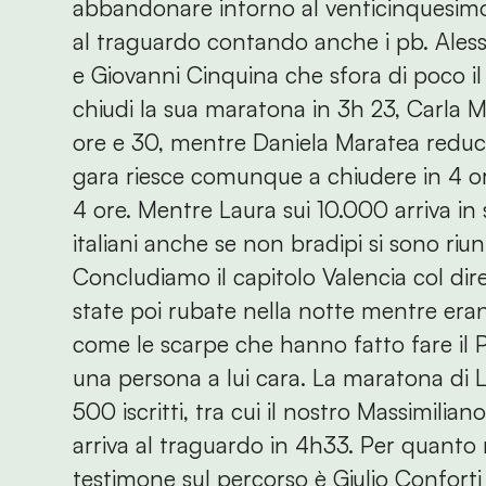
abbandonare intorno al venticinquesimo k
al traguardo contando anche i pb. Ales
e Giovanni Cinquina che sfora di poco il
chiudi la sua maratona in 3h 23, Carla Ma
ore e 30, mentre Daniela Maratea reduce
gara riesce comunque a chiudere in 4 ore 
4 ore. Mentre Laura sui 10.000 arriva in 
italiani anche se non bradipi si sono riuni
Concludiamo il capitolo Valencia col di
state poi rubate nella notte mentre eran
come le scarpe che hanno fatto fare il 
una persona a lui cara. La maratona di 
500 iscritti, tra cui il nostro Massimilia
arriva al traguardo in 4h33. Per quanto 
testimone sul percorso è Giulio Conforti