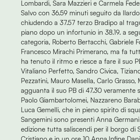
Lombardi, Sara Mazzieri e Carmela Fedele
Salvo con 36.59 minuti seguito da Ilard
chiudendo a 37.57 terzo Bradipo al tra
piano dopo un infortunio in 38.19. a segui
categoria, Roberto Bertacchi, Gabriele F
Francesco Mirachi Primerano, ma fa tutt
ha tenuto il ritmo e riesce a fare il suo 
Vitaliano Perfetto, Sandro Civica, Tizian
Pezzatini, Mauro Masella, Carlo Grasso, 
agguanta il suo PB di 47.30 veramente s
Paolo Giambartolomei, Nazzareno Barabuc
Luca Gemelli, che in pieno spirito di sq
Sangemini sono presenti Anna Germani e
edizione tutta saliscendi per il borgo di
Cristiano e in un ore 10 Anna.Infine Dan