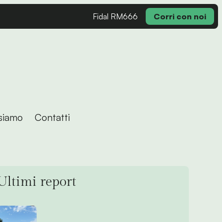
Fidal RM666
Corri con noi
siamo
Contatti
Ultimi report