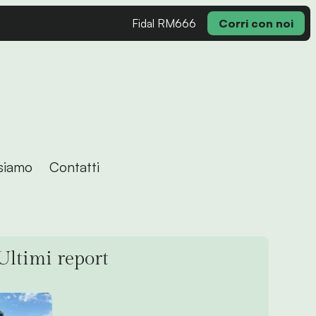
Fidal RM666
Corri con noi
siamo
Contatti
Ultimi report