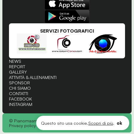
SERVIZI FOTOGRAFICI
NEWS
REPORT
GALLERY
ATTIVITÀ & ALLENAMENTI
SPONSOR
CHI SIAMO
CONTATTI
FACEBOOK
INSTAGRAM
© Pianomaarriviamo
Questo sito usa cookie.
Scopri di più
.
ok
Privacy policy