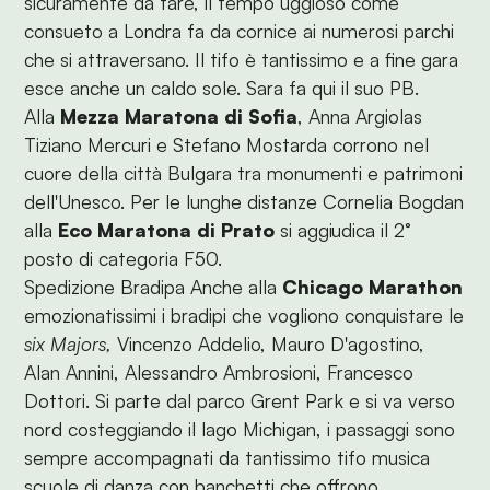
sicuramente da fare, il tempo uggioso come
consueto a Londra fa da cornice ai numerosi parchi
che si attraversano. Il tifo è tantissimo e a fine gara
esce anche un caldo sole. Sara fa qui il suo PB.
Alla
Mezza Maratona di Sofia
, Anna Argiolas
Tiziano Mercuri e Stefano Mostarda corrono nel
cuore della città Bulgara tra monumenti e patrimoni
dell'Unesco. Per le lunghe distanze Cornelia Bogdan
alla
Eco Maratona di Prato
si aggiudica il 2°
posto di categoria F50.
Spedizione Bradipa Anche alla
Chicago Marathon
emozionatissimi i bradipi che vogliono conquistare le
six Majors,
Vincenzo Addelio, Mauro D'agostino,
Alan Annini, Alessandro Ambrosioni, Francesco
Dottori. Si parte dal parco Grent Park e si va verso
nord costeggiando il lago Michigan, i passaggi sono
sempre accompagnati da tantissimo tifo musica
scuole di danza con banchetti che offrono