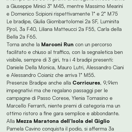
a Giuseppe Minici 3° M45, mentre Massimo Mearini
e Domenico Scipioni rispettivamente 1° e 2° M75
Le bradipe, Giulia Giombartolomei 2a SF, Luminita
Pjrol, 3a F40, Liliana Matteucci 2a F55, Carla della
Bella 2a F65.
Torna anche la
Marconi Run
con un percorso
facilitato e chiuso al traffico, con la segnaletica ben
visibile, sempre di 3 giri, tra i 4 bradipi presenti:
Daniele Della Monica, Mauro Lutri, Alessandro Ciani
e Alessandro Coianiz che arriva 1° M55.
Presenze Bradipe anche alla
Corricures
, 9,9km
impegnativi ma che regalano passaggi per le
campagne di Passo Corese, Ylenia Tomasino e
Marcello Ferranti, niente premi di categoria ma un
ottimo ristoro a fine gara semplice e abbondante.
Alla
Mezza Maratona dell’Isola del Giglio
Pamela Cavino conquista il podio, si afferma 3a