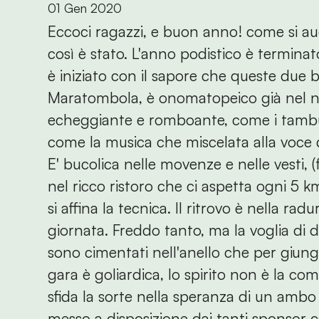
01 Gen 2020
Eccoci ragazzi, e buon anno! come si aug
così è stato. L'anno podistico è termi
è iniziato con il sapore che queste due 
Maratombola, è onomatopeico già nel n
echeggiante e romboante, come i tambu
come la musica che miscelata alla voce d
E' bucolica nelle movenze e nelle vesti,
nel ricco ristoro che ci aspetta ogni 5 k
si affina la tecnica. Il ritrovo è nella ra
giornata. Freddo tanto, ma la voglia di d
sono cimentati nell'anello che per giung
gara è goliardica, lo spirito non è la compe
sfida la sorte nella speranza di un amb
messo a disposizione dai tanti sponsor ca