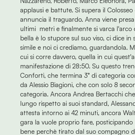
Nazzareno, Roberto, Marco Eleonora, Pa
applausi e battute. Si supera il Colosseo
annuncia il traguardo. Anna viene presa
ultimi metri e finalmente si varca l'arco 
bella è lo stupore sul suo viso, ci dice 
simile e noi ci crediamo, guardandola. M
cui si corre davvero, quella in cui quest'a
manifestazione di 28:50. Su questo treno
Conforti, che termina 3° di categoria co
da Alessio Biagioni, che con solo 8 seco
categoria. Ancora Andrea Bertacchi che 
lungo rispetto ai suoi standard, Alessa
attesta intorno ai 42 minuti, ancora Wa
gara la vuole proprio fare, posticipando 
bene perchè tirato dal suo compagno di 