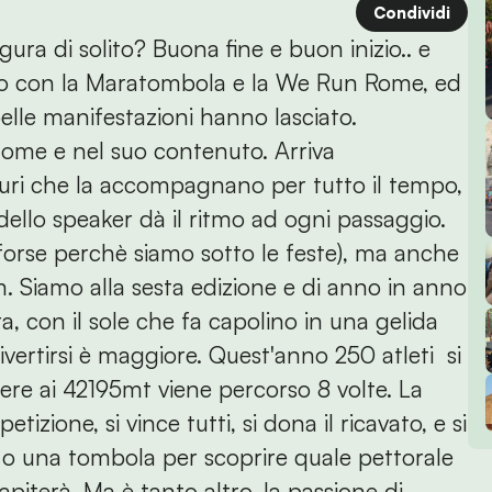
Condividi
ura di solito? Buona fine e buon inizio.. e
nato con la Maratombola e la We Run Rome, ed
belle manifestazioni hanno lasciato.
ome e nel suo contenuto. Arriva
ri che la accompagnano per tutto il tempo,
ello speaker dà il ritmo ad ogni passaggio.
 (forse perchè siamo sotto le feste), ma anche
m. Siamo alla sesta edizione e di anno in anno
dura, con il sole che fa capolino in una gelida
ivertirsi è maggiore. Quest'anno 250 atleti si
ere ai 42195mt viene percorso 8 volte. La
tizione, si vince tutti, si dona il ricavato, e si
o o una tombola per scoprire quale pettorale
piterà. Ma è tanto altro, la passione di