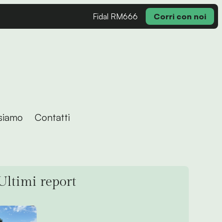
Fidal RM666
Corri con noi
siamo
Contatti
Ultimi report