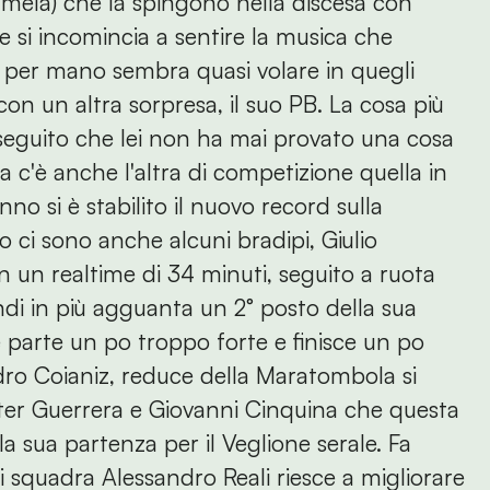
mela) che la spingono nella discesa con
 e si incomincia a sentire la musica che
 per mano sembra quasi volare in quegli
con un altra sorpresa, il suo PB. La cosa più
in seguito che lei non ha mai provato una cosa
a c'è anche l'altra di competizione quella in
nno si è stabilito il nuovo record sulla
 ci sono anche alcuni bradipi, Giulio
n un realtime di 34 minuti, seguito a ruota
ndi in più agguanta un 2° posto della sua
parte un po troppo forte e finisce un po
ndro Coianiz, reduce della Maratombola si
lter Guerrera e Giovanni Cinquina che questa
la sua partenza per il Veglione serale. Fa
squadra Alessandro Reali riesce a migliorare