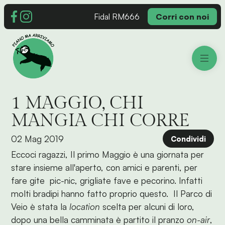
Fidal RM666
Corri con noi
1 MAGGIO, CHI
MANGIA CHI CORRE
02 Mag 2019
Condividi
Eccoci ragazzi, Il primo Maggio è una giornata per
stare insieme all'aperto, con amici e parenti, per
fare gite pic-nic, grigliate fave e pecorino. Infatti
molti bradipi hanno fatto proprio questo. Il Parco di
Veio è stata la
location
scelta per alcuni di loro,
dopo una bella camminata è partito il pranzo
on-air
,