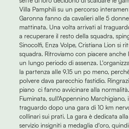
sette di loro decidono di scaldare le gam
Villa Pamphili su un percorso interamen
Garonna fanno da cavalieri alle 5 donne
mattinata. Una volta arrivati al traguar
a recuperare il resto della squadra, spi
Sinocolfi, Enza Volpe, Cristiana Lion si
squadra. Ritroviamo con piacere anche 
un lungo periodo di assenza. L'organizza
la partenza alle 9.15 un po meno, perchè 
polvere dava parecchio fastidio. Ringraz
piano ci fanno avvicinare alla normalità
Fiuminata, sull'Appennino Marchigiano, il
traguardo dopo una gara di 10 km nervos
collinari sui prati. La gara è dedicata al
servizio insigniti a medaglia d'oro, quind