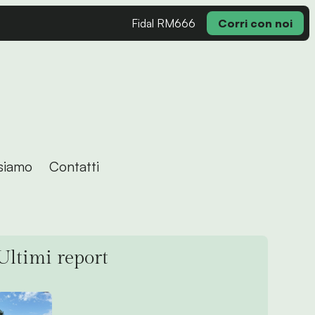
Fidal RM666
Corri con noi
siamo
Contatti
Ultimi report