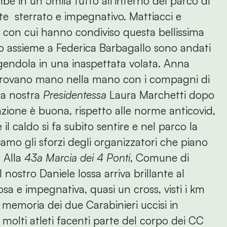
be in un 5mila tutto all'interno del parco di
te sterrato e impegnativo. Mattiacci e
 con cui hanno condiviso questa bellissima
do assieme a Federica Barbagallo sono andati
ngendola in una inaspettata volata. Anna
 ritrovano mano nella mano con i compagni di
la nostra
Presidentessa
Laura Marchetti dopo
zione è buona, rispetto alle norme anticovid,
il caldo si fa subito sentire e nel parco la
iamo gli sforzi degli organizzatori che piano
. Alla
43a Marcia dei 4 Ponti
, Comune di
 nostro Daniele Iossa arriva brillante al
a e impegnativa, quasi un cross, visti i km
la memoria dei due Carabinieri uccisi in
i molti atleti facenti parte del corpo dei CC