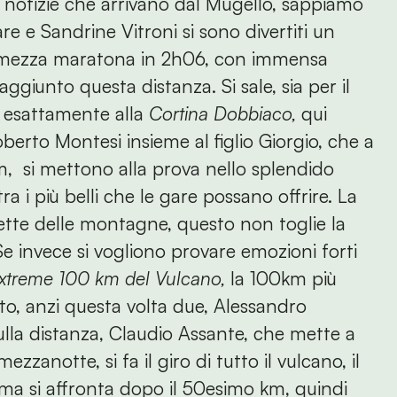
e notizie che arrivano dal Mugello, sappiamo
e e Sandrine Vitroni si sono divertiti un
 mezza maratona in 2h06, con immensa
ggiunto questa distanza. Si sale, sia per il
a, esattamente alla
Cortina Dobbiaco,
qui
berto Montesi insieme al figlio Giorgio, che a
m, si mettono alla prova nello splendido
ra i più belli che le gare possano offrire. La
 vette delle montagne, questo non toglie la
Se invece si vogliono provare emozioni forti
xtreme 100 km del Vulcano,
la 100km più
sto, anzi questa volta due, Alessandro
ulla distanza, Claudio Assante, che mette a
zanotte, si fa il giro di tutto il vulcano, il
 ma si affronta dopo il 50esimo km, quindi