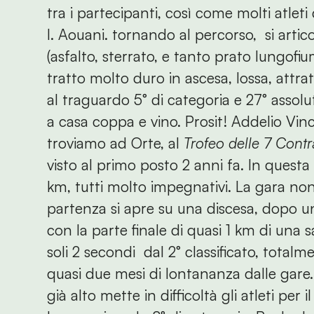
tra i partecipanti, così come molti atleti
I. Aouani. tornando al percorso, si arti
(asfalto, sterrato, e tanto prato lungofium
tratto molto duro in ascesa, Iossa, attrat
al traguardo 5° di categoria e 27° assol
a casa coppa e vino. Prosit! Addelio Vinc
troviamo ad Orte, al
Trofeo delle 7 Cont
visto al primo posto 2 anni fa. In questa 
km, tutti molto impegnativi. La gara no
partenza si apre su una discesa, dopo un 
con la parte finale di quasi 1 km di una s
soli 2 secondi dal 2° classificato, tota
quasi due mesi di lontananza dalle gare. 
già alto mette in difficoltà gli atleti per