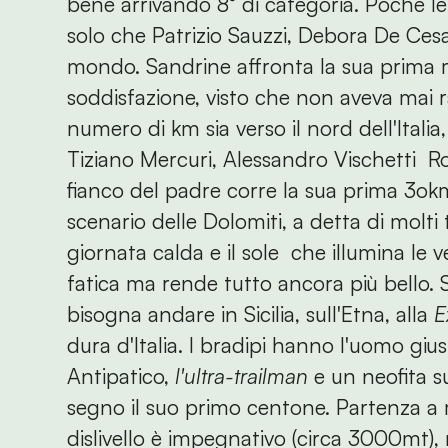
bene arrivando 8° di categoria. Poche l
solo che Patrizio Sauzzi, Debora De Cesar
mondo. Sandrine affronta la sua prima
soddisfazione, visto che non aveva mai ra
numero di km sia verso il nord dell'Itali
Tiziano Mercuri, Alessandro Vischetti Ro
fianco del padre corre la sua prima 3ok
scenario delle Dolomiti, a detta di molti t
giornata calda e il sole che illumina le
fatica ma rende tutto ancora più bello. 
bisogna andare in Sicilia, sull'Etna, alla
E
dura d'Italia. I bradipi hanno l'uomo giu
Antipatico,
l'ultra-trailman
e un neofita s
segno il suo primo centone. Partenza a mez
dislivello è impegnativo (circa 3000mt),